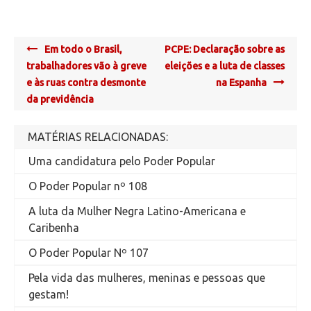
Post
Em todo o Brasil,
PCPE: Declaração sobre as
navigation
trabalhadores vão à greve
eleições e a luta de classes
e às ruas contra desmonte
na Espanha
da previdência
MATÉRIAS RELACIONADAS:
Uma candidatura pelo Poder Popular
O Poder Popular nº 108
A luta da Mulher Negra Latino-Americana e
Caribenha
O Poder Popular Nº 107
Pela vida das mulheres, meninas e pessoas que
gestam!