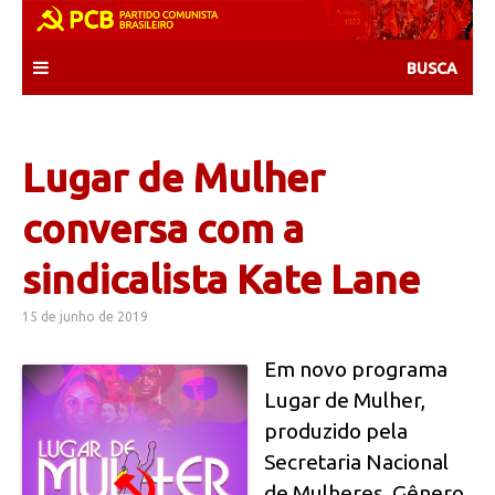
Skip
to
content
Lugar de Mulher
conversa com a
sindicalista Kate Lane
15 de junho de 2019
Em novo programa
Lugar de Mulher,
produzido pela
Secretaria Nacional
de Mulheres, Gênero