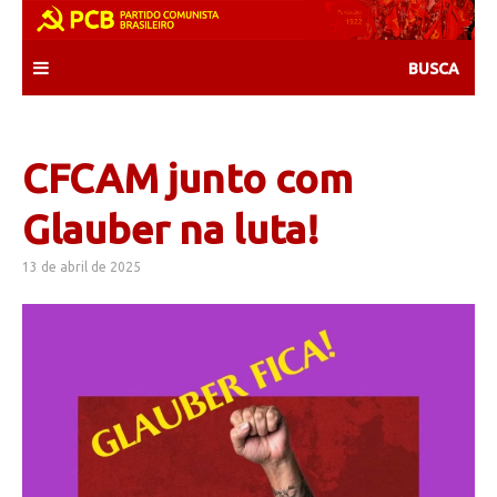
Skip
to
content
CFCAM junto com
Glauber na luta!
13 de abril de 2025