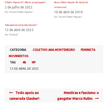
O Poder Popular 67: Não às privatizações!
No ar o Poder Popular 40: basta de
2 de julho de 2022
retrocessos!
10 de abril de 2019
Em "Jornal O Poder Popular"
Em "Jornal O Poder Popular"
Todo apoio ao camarada Glauber!
13 de abril de 2025
Em "Sindical"
CATEGORIA
COLETIVO ANA MONTENEGRO
FEMINISTA
MOVIMENTOS
TAG
4B
NP
13 DE ABRIL DE 2025
Post
Todo apoio ao
Mentiras e fascismo: o
navigation
camarada Glauber!
gangster Marco Rubio