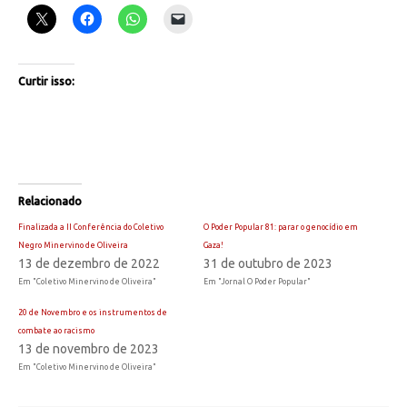
Curtir isso:
Relacionado
Finalizada a II Conferência do Coletivo
O Poder Popular 81: parar o genocídio em
Negro Minervino de Oliveira
Gaza!
13 de dezembro de 2022
31 de outubro de 2023
Em "Coletivo Minervino de Oliveira"
Em "Jornal O Poder Popular"
20 de Novembro e os instrumentos de
combate ao racismo
13 de novembro de 2023
Em "Coletivo Minervino de Oliveira"