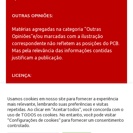
OUTRAS OPINIÕES:
Matérias agregadas na categoria
"Outras
Opiniões"
e/ou marcadas com a ilustração
correspondente não refletem as posições do PCB.
Mas pela relevância das informações contidas
justificam a publicação.
LICENÇA:
Permitida a reprodução, desde que citada a fonte
(
Creative Commons
).
Usamos cookies em nosso site para fornecer a experiência
mais relevante, lembrando suas preferências e visitas
repetidas. Ao clicar em “Aceitar todos”, você concorda com o
ARQUIVOS
uso de TODOS os cookies. No entanto, você pode visitar
"Configurações de cookies" para fornecer um consentimento
controlado.
Arquivos