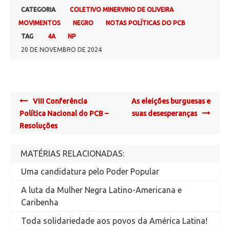
CATEGORIA
COLETIVO MINERVINO DE OLIVEIRA
MOVIMENTOS
NEGRO
NOTAS POLÍTICAS DO PCB
TAG
4A
NP
20 DE NOVEMBRO DE 2024
Post
VIII Conferência
As eleições burguesas e
navigation
Política Nacional do PCB –
suas desesperanças
Resoluções
MATÉRIAS RELACIONADAS:
Uma candidatura pelo Poder Popular
A luta da Mulher Negra Latino-Americana e
Caribenha
Toda solidariedade aos povos da América Latina!