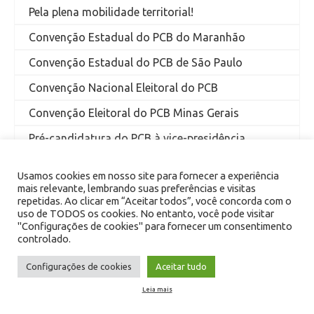
Pela plena mobilidade territorial!
Convenção Estadual do PCB do Maranhão
Convenção Estadual do PCB de São Paulo
Convenção Nacional Eleitoral do PCB
Convenção Eleitoral do PCB Minas Gerais
Pré-candidatura do PCB à vice-presidência
Pré-candidatura do PCB ao governo de São Paulo
Usamos cookies em nosso site para fornecer a experiência
ELEIÇÕES 2026 – FEFC
mais relevante, lembrando suas preferências e visitas
repetidas. Ao clicar em “Aceitar todos”, você concorda com o
Entrevista de Edmilson Costa para Sputnik Brasil
uso de TODOS os cookies. No entanto, você pode visitar
"Configurações de cookies" para fornecer um consentimento
Os jovens comunistas e as eleições
controlado.
Pela vida das mulheres, meninas e pessoas que
Configurações de cookies
Aceitar tudo
gestam!
Leia mais
Por que as mulheres precisam se organizar