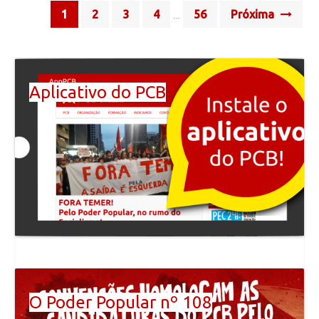
Posts
1
2
3
4
56
Próxima
…
navigation
Aplicativo do PCB
O Poder Popular nº 108