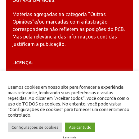
OUTRAS OPINIÕES:
Matérias agregadas na categoria
"Outras
Opiniões"
e/ou marcadas com a ilustração
correspondente não refletem as posições do PCB.
Mas pela relevância das informações contidas
justificam a publicação.
LICENÇA:
Permitida a reprodução, desde que citada a fonte
(
Creative Commons
).
Usamos cookies em nosso site para fornecer a experiência
mais relevante, lembrando suas preferências e visitas
repetidas. Ao clicar em “Aceitar todos”, você concorda com o
ARQUIVOS
uso de TODOS os cookies. No entanto, você pode visitar
"Configurações de cookies" para fornecer um consentimento
controlado.
Arquivos
Configurações de cookies
Aceitar tudo
Leia mais