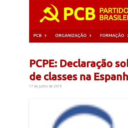
Skip
to
content
PCB
ORGANIZAÇÃO
FORMAÇÃO
PCPE: Declaração sob
de classes na Espan
17 de junho de 2019