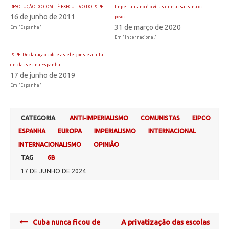
RESOLUÇÃO DO COMITÊ EXECUTIVO DO PCPE
Imperialismo é o vírus que assassina os
16 de junho de 2011
povos
31 de março de 2020
Em "Espanha"
Em "Internacional"
PCPE: Declaração sobre as eleições e a luta
de classes na Espanha
17 de junho de 2019
Em "Espanha"
CATEGORIA
ANTI-IMPERIALISMO
COMUNISTAS
EIPCO
ESPANHA
EUROPA
IMPERIALISMO
INTERNACIONAL
INTERNACIONALISMO
OPINIÃO
TAG
6B
17 DE JUNHO DE 2024
Post
Cuba nunca ficou de
A privatização das escolas