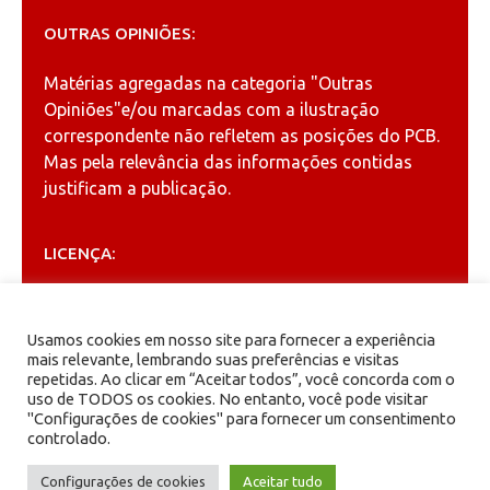
OUTRAS OPINIÕES:
Matérias agregadas na categoria
"Outras
Opiniões"
e/ou marcadas com a ilustração
correspondente não refletem as posições do PCB.
Mas pela relevância das informações contidas
justificam a publicação.
LICENÇA:
Permitida a reprodução, desde que citada a fonte
(
Creative Commons
).
Usamos cookies em nosso site para fornecer a experiência
mais relevante, lembrando suas preferências e visitas
repetidas. Ao clicar em “Aceitar todos”, você concorda com o
ARQUIVOS
uso de TODOS os cookies. No entanto, você pode visitar
"Configurações de cookies" para fornecer um consentimento
controlado.
Arquivos
Configurações de cookies
Aceitar tudo