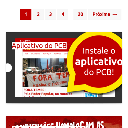
Posts
1
2
3
4
20
Próxima
…
navigation
Aplicativo do PCB