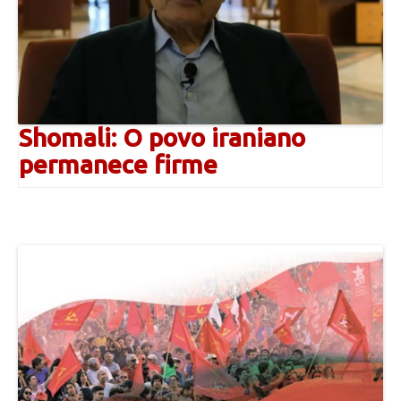
Shomali: O povo iraniano
permanece firme