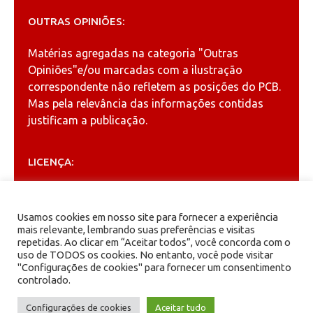
OUTRAS OPINIÕES:
Matérias agregadas na categoria
"Outras
Opiniões"
e/ou marcadas com a ilustração
correspondente não refletem as posições do PCB.
Mas pela relevância das informações contidas
justificam a publicação.
LICENÇA:
Permitida a reprodução, desde que citada a fonte
(
Creative Commons
).
Usamos cookies em nosso site para fornecer a experiência
mais relevante, lembrando suas preferências e visitas
repetidas. Ao clicar em “Aceitar todos”, você concorda com o
ARQUIVOS
uso de TODOS os cookies. No entanto, você pode visitar
"Configurações de cookies" para fornecer um consentimento
controlado.
Arquivos
Configurações de cookies
Aceitar tudo