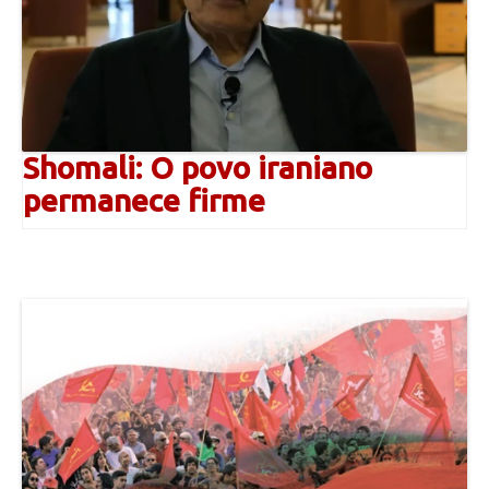
Shomali: O povo iraniano
permanece firme