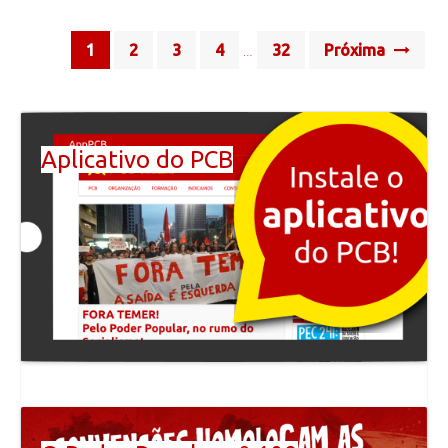
Posts
1
2
3
4
32
Próxima
…
navigation
Aplicativo do PCB