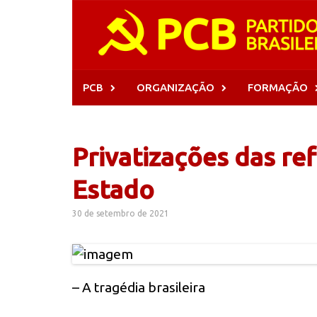
Skip
to
content
PCB
ORGANIZAÇÃO
FORMAÇÃO
Privatizações das ref
Estado
30 de setembro de 2021
– A tragédia brasileira