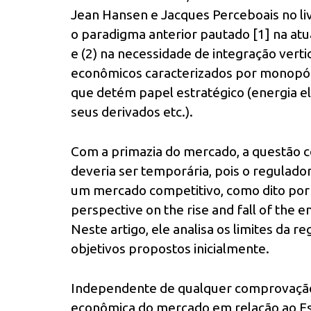
Jean Hansen e Jacques Perceboais no livr
o paradigma anterior pautado [1] na atu
e (2) na necessidade de integração verti
econômicos caracterizados por monopól
que detém papel estratégico (energia elé
seus derivados etc.).
Com a primazia do mercado, a questão c
deveria ser temporária, pois o regulador
um mercado competitivo, como dito po
perspective on the rise and fall of the e
Neste artigo, ele analisa os limites da r
objetivos propostos inicialmente.
Independente de qualquer comprovação e
econômica do mercado em relação ao Es