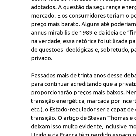
adotados. A questão da segurança energ
mercado. E os consumidores teriam o p
preço mais barato. Alguns até poderiam 
annus mirabilis de 1989 e da ideia de “fi
na verdade, essa retórica foi utilizada 
de questões ideológicas e, sobretudo, p
privado.
Passados mais de trinta anos desse deba
para continuar acreditando que a privat
proporcionarão preços mais baixos. Ne
transição energética, marcada por incert
etc.), o Estado-regulador seria capaz d
transição. O artigo de Stevan Thomas e 
deixam isso muito evidente, inclusive m
Unido e da França têm perdido espaço p