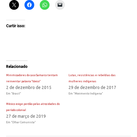
Curtir isso:
Relacionado
Minimizadores do caso Samarco tentam
Lutas, resistências e rebeldias das
reinventar palavra “tóxico”
mulheres indígenas
2 de dezembro de 2015
29 de dezembro de 2017
Em "Brasil"
Em "Movimento Indígena"
México exige perdão pelas atrocidades do
período colonial
27 de março de 2019
Em "Olhar Comunista"