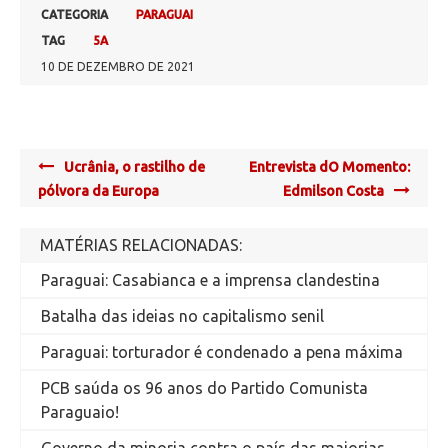
CATEGORIA
PARAGUAI
TAG
5A
10 DE DEZEMBRO DE 2021
Post
Ucrânia, o rastilho de
Entrevista dO Momento:
navigation
pólvora da Europa
Edmilson Costa
MATÉRIAS RELACIONADAS:
Paraguai: Casabianca e a imprensa clandestina
Batalha das ideias no capitalismo senil
Paraguai: torturador é condenado a pena máxima
PCB saúda os 96 anos do Partido Comunista
Paraguaio!
Governo da minoria contra o país das maiorias