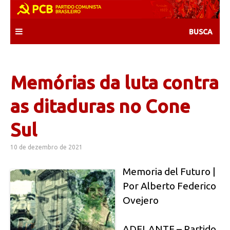
Skip
to
content
Memórias da luta contra
as ditaduras no Cone
Sul
10 de dezembro de 2021
Memoria del Futuro |
Por Alberto Federico
Ovejero
ADELANTE – Partido