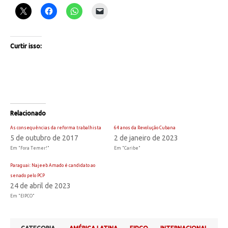
Curtir isso:
Relacionado
As consequências da reforma trabalhista
64 anos da Revolução Cubana
5 de outubro de 2017
2 de janeiro de 2023
Em "Fora Temer!"
Em "Caribe"
Paraguai: Najeeb Amado é candidato ao
senado pelo PCP
24 de abril de 2023
Em "EIPCO"