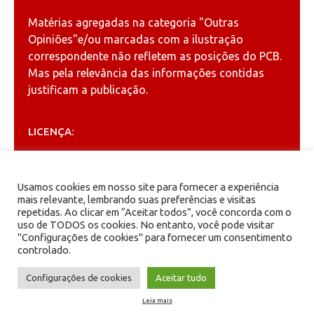
Matérias agregadas na categoria
"Outras
Opiniões"
e/ou marcadas com a ilustração
correspondente não refletem as posições do PCB.
Mas pela relevância das informações contidas
justificam a publicação.
LICENÇA:
Permitida a reprodução, desde que citada a fonte
(
Creative Commons
).
Usamos cookies em nosso site para fornecer a experiência
mais relevante, lembrando suas preferências e visitas
repetidas. Ao clicar em “Aceitar todos”, você concorda com o
ARQUIVOS
uso de TODOS os cookies. No entanto, você pode visitar
"Configurações de cookies" para fornecer um consentimento
controlado.
Arquivos
Configurações de cookies
Aceitar tudo
Leia mais
PCB - Partido Comunista Brasileiro.