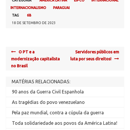
CATEGORIA
AMÉRICA LATINA
EIPCO
INTERNACIONAL
INTERNACIONALISMO
PARAGUAI
TAG
6B
18 DE SETEMBRO DE 2023
Post
O PT e a
Servidores públicos em
navigation
modernização capitalista
luta por seus direitos!
no Brasil
MATÉRIAS RELACIONADAS:
90 anos da Guerra Civil Espanhola
As tragédias do povo venezuelano
Pela paz mundial, contra a cúpula da guerra
Toda solidariedade aos povos da América Latina!