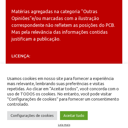
Matérias agregadas na categoria
"Outras
Opiniões"
e/ou marcadas com a ilustração
correspondente não refletem as posições do PCB.
Mas pela relevância das informações contidas
justificam a publicação.
LICENÇA:
Permitida a reprodução, desde que citada a fonte
(
Creative Commons
).
Usamos cookies em nosso site para fornecer a experiência
mais relevante, lembrando suas preferências e visitas
repetidas. Ao clicar em “Aceitar todos”, você concorda com o
ARQUIVOS
uso de TODOS os cookies. No entanto, você pode visitar
"Configurações de cookies" para fornecer um consentimento
controlado.
Arquivos
Configurações de cookies
Aceitar tudo
Leia mais
PCB - Partido Comunista Brasileiro.