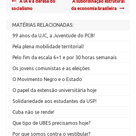
Post
A IA e a defesa do
A subordinação estrutural
navigation
socialismo
da economia brasileira
MATÉRIAS RELACIONADAS:
99 anos da UJC, a Juventude do PCB!
Pela plena mobilidade territorial!
Pelo fim da escala 6×1 e por 30 horas semanais
Os jovens comunistas e as eleições
O Movimento Negro e o Estado
O papel da extensão universitária hoje
Solidariedade aos estudantes da USP!
Cuba não se rende!
Que tipo de UBES precisamos hoje?
Por que somos contra o vestibular?