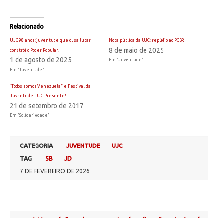
Relacionado
UJC 98 anos: juventude que ousa lutar
Nota pública da UJC: repúdio ao PCBR
8 de maio de 2025
constrói o Poder Popular!
1 de agosto de 2025
Em "Juventude"
Em "Juventude"
“Todos somos Venezuela” e Festival da
Juventude: UJC Presente!
21 de setembro de 2017
Em "Solidariedade"
CATEGORIA
JUVENTUDE
UJC
TAG
5B
JD
7 DE FEVEREIRO DE 2026