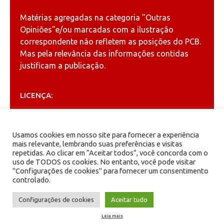
Matérias agregadas na categoria
"Outras
Opiniões"
e/ou marcadas com a ilustração
correspondente não refletem as posições do PCB.
Mas pela relevância das informações contidas
justificam a publicação.
LICENÇA:
Permitida a reprodução, desde que citada a fonte
(
Creative Commons
).
Usamos cookies em nosso site para fornecer a experiência
mais relevante, lembrando suas preferências e visitas
repetidas. Ao clicar em “Aceitar todos”, você concorda com o
ARQUIVOS
uso de TODOS os cookies. No entanto, você pode visitar
"Configurações de cookies" para fornecer um consentimento
controlado.
Arquivos
Configurações de cookies
Aceitar tudo
Leia mais
PCB - Partido Comunista Brasileiro.