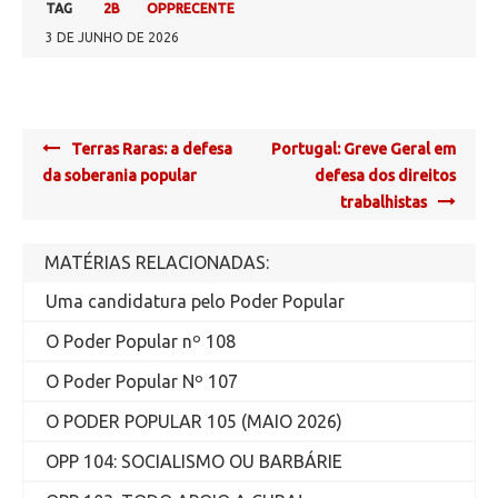
TAG
2B
OPPRECENTE
3 DE JUNHO DE 2026
Post
Terras Raras: a defesa
Portugal: Greve Geral em
navigation
da soberania popular
defesa dos direitos
trabalhistas
MATÉRIAS RELACIONADAS:
Uma candidatura pelo Poder Popular
O Poder Popular nº 108
O Poder Popular Nº 107
O PODER POPULAR 105 (MAIO 2026)
OPP 104: SOCIALISMO OU BARBÁRIE