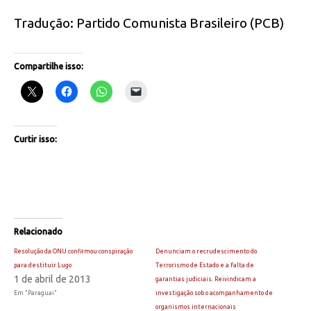
Tradução: Partido Comunista Brasileiro (PCB)
Compartilhe isso:
Curtir isso:
Relacionado
Resolução da ONU confirmou conspiração
Denunciam o recrudescimento do
para destituir Lugo
Terrorismo de Estado e a falta de
1 de abril de 2013
garantias judiciais. Reivindicam a
Em "Paraguai"
investigação sob o acompanhamento de
organismos internacionais