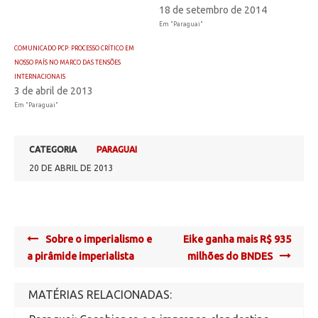
18 de setembro de 2014
Em "Paraguai"
COMUNICADO PCP: PROCESSO CRÍTICO EM
NOSSO PAÍS NO MARCO DAS TENSÕES
INTERNACIONAIS
3 de abril de 2013
Em "Paraguai"
CATEGORIA
PARAGUAI
20 DE ABRIL DE 2013
Post
Sobre o imperialismo e
Eike ganha mais R$ 935
navigation
a pirâmide imperialista
milhões do BNDES
MATÉRIAS RELACIONADAS: