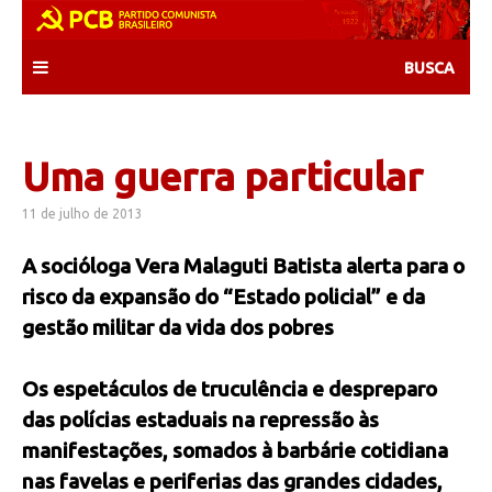
Skip
to
content
Uma guerra particular
11 de julho de 2013
A socióloga Vera Malaguti Batista alerta para o
risco da expansão do “Estado policial” e da
gestão militar da vida dos pobres
Os espetáculos de truculência e despreparo
das polícias estaduais na repressão às
manifestações, somados à barbárie cotidiana
nas favelas e periferias das grandes cidades,