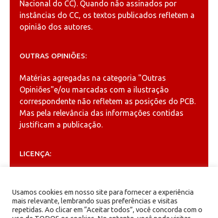
Nacional do CC). Quando não assinados por
instâncias do CC, os textos publicados refletem a
opinião dos autores.
OUTRAS OPINIÕES:
Matérias agregadas na categoria
"Outras
Opiniões"
e/ou marcadas com a ilustração
correspondente não refletem as posições do PCB.
Mas pela relevância das informações contidas
justificam a publicação.
LICENÇA:
Permitida a reprodução, desde que citada a fonte
(
Creative Commons
).
Usamos cookies em nosso site para fornecer a experiência
mais relevante, lembrando suas preferências e visitas
repetidas. Ao clicar em “Aceitar todos”, você concorda com o
ARQUIVOS