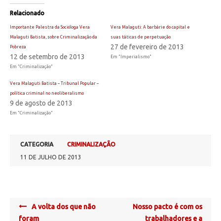
Relacionado
Importante Palestra da Socióloga Vera
Vera Malaguti: A barbárie do capital e
Malaguti Batista, sobre Criminalização da
suas táticas de perpetuação
27 de fevereiro de 2013
Pobreza
12 de setembro de 2013
Em "Imperialismo"
Em "Criminalização"
Vera Malaguti Batista – Tribunal Popular –
política criminal no neoliberalismo
9 de agosto de 2013
Em "Criminalização"
CATEGORIA
CRIMINALIZAÇÃO
11 DE JULHO DE 2013
Post
A volta dos que não
Nosso pacto é com os
navigation
foram
trabalhadores e a