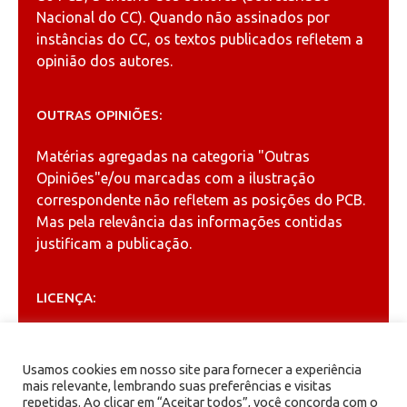
Nacional do CC). Quando não assinados por
instâncias do CC, os textos publicados refletem a
opinião dos autores.
OUTRAS OPINIÕES:
Matérias agregadas na categoria
"Outras
Opiniões"
e/ou marcadas com a ilustração
correspondente não refletem as posições do PCB.
Mas pela relevância das informações contidas
justificam a publicação.
LICENÇA:
Permitida a reprodução, desde que citada a fonte
(
Creative Commons
).
Usamos cookies em nosso site para fornecer a experiência
mais relevante, lembrando suas preferências e visitas
repetidas. Ao clicar em “Aceitar todos”, você concorda com o