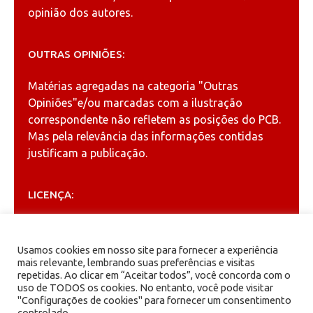
opinião dos autores.
OUTRAS OPINIÕES:
Matérias agregadas na categoria
"Outras
Opiniões"
e/ou marcadas com a ilustração
correspondente não refletem as posições do PCB.
Mas pela relevância das informações contidas
justificam a publicação.
LICENÇA:
Permitida a reprodução, desde que citada a fonte
(
Creative Commons
).
Usamos cookies em nosso site para fornecer a experiência
mais relevante, lembrando suas preferências e visitas
repetidas. Ao clicar em “Aceitar todos”, você concorda com o
ARQUIVOS
uso de TODOS os cookies. No entanto, você pode visitar
"Configurações de cookies" para fornecer um consentimento
controlado.