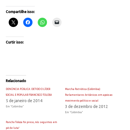
Compartilhe isso:
Curtir isso:
Relacionado
DENÚNCIA PÚBLICA: DETIDO O LÍDER
Marcha Patriótica (Colômbia):
SOCIAL E POPULAR FRANCISCO TOLOSA
Parlamentares britânicos em apoio ao
5 de janeiro de 2014
movimento político e social
3 de dezembro de 2012
Em "Colômbia"
Em "Colômbia"
Pancho Toloza foi preso, nós seguimos em
pé de luta!