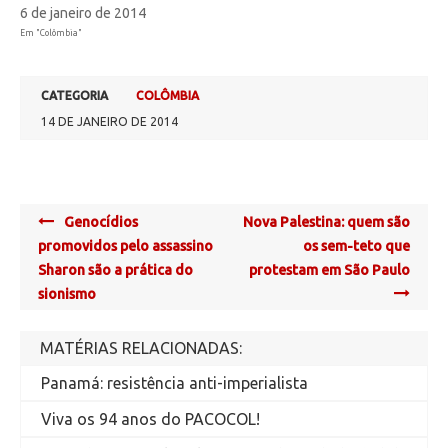
6 de janeiro de 2014
Em "Colômbia"
CATEGORIA
COLÔMBIA
14 DE JANEIRO DE 2014
Post
Genocídios
Nova Palestina: quem são
navigation
promovidos pelo assassino
os sem-teto que
Sharon são a prática do
protestam em São Paulo
sionismo
MATÉRIAS RELACIONADAS:
Panamá: resistência anti-imperialista
Viva os 94 anos do PACOCOL!