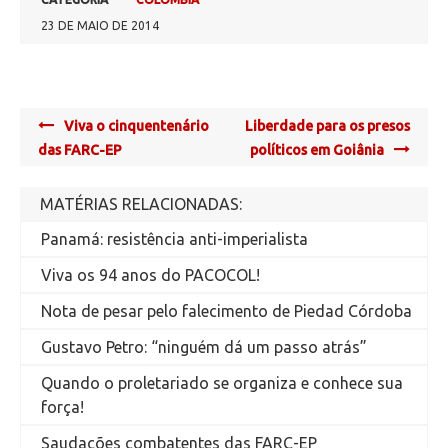
23 DE MAIO DE 2014
Post
Viva o cinquentenário
Liberdade para os presos
navigation
das FARC-EP
políticos em Goiânia
MATÉRIAS RELACIONADAS:
Panamá: resistência anti-imperialista
Viva os 94 anos do PACOCOL!
Nota de pesar pelo falecimento de Piedad Córdoba
Gustavo Petro: “ninguém dá um passo atrás”
Quando o proletariado se organiza e conhece sua
força!
Saudações combatentes das FARC-EP