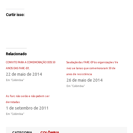
Curtir isso:
Relacionado
CONVITE PARA A COMEMORAÇÃO DOS 50
Saudação das FARC-EP às organizações Ve
ANOS DAS FARC-EP,
nez ue lanas que comemoraram 50 de
22 de maio de 2014
anos de resistência
26 de maio de 2014
Em "Colômbia"
Em "Colômbia"
As Farc não serão e não podem ser
derrotadas
1 de setembro de 2011
Em "Colômbia"
CATEGORIA
COLÔMBIA