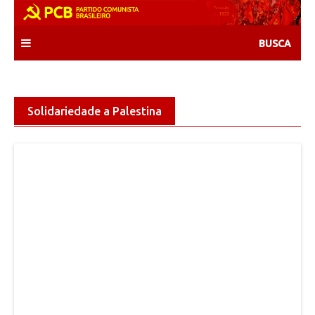
Skip
to
content
Solidariedade a Palestina