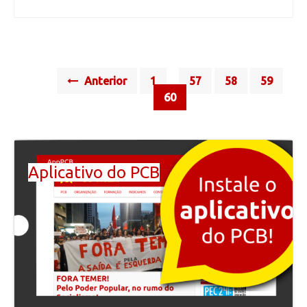
Posts
Anterior
1
57
58
59
…
navigation
60
Aplicativo do PCB