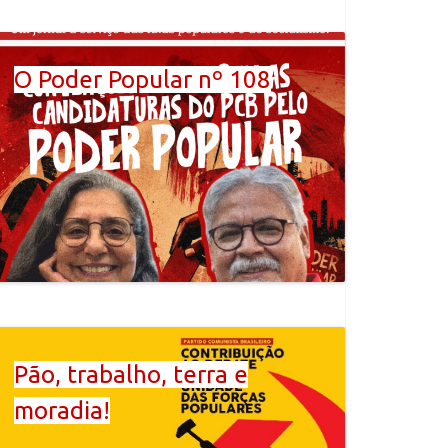
O Poder Popular nº 108
Pão, trabalho, terra e
moradia!