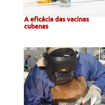
A eficácia das vacinas
cubanas