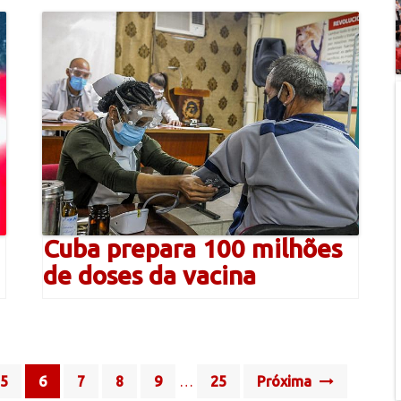
Cuba prepara 100 milhões
de doses da vacina
5
6
7
8
9
…
25
Próxima