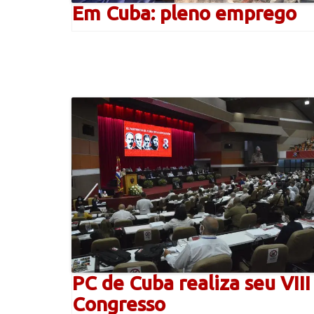
Em Cuba: pleno emprego
PC de Cuba realiza seu VIII
Congresso