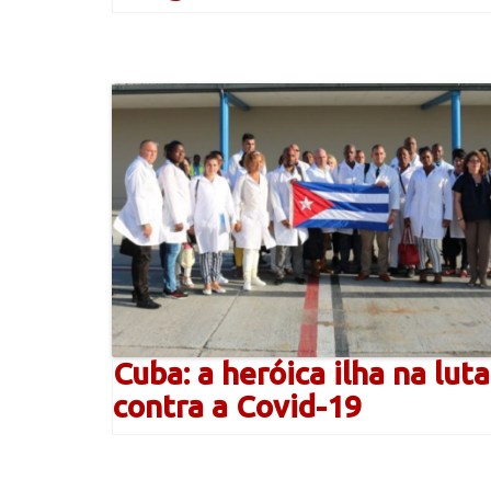
Cuba: a heróica ilha na luta
contra a Covid-19