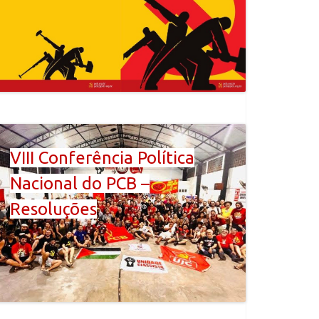
VIII Conferência Política
Nacional do PCB –
Resoluções