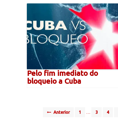
Pelo fim imediato do
bloqueio a Cuba
Posts
Anterior
1
…
3
4