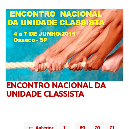
ENCONTRO NACIONAL DA
UNIDADE CLASSISTA
Posts
Anterior
1
69
70
71
…