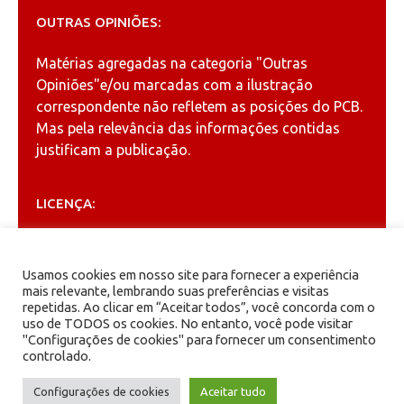
OUTRAS OPINIÕES:
Matérias agregadas na categoria
"Outras
Opiniões"
e/ou marcadas com a ilustração
correspondente não refletem as posições do PCB.
Mas pela relevância das informações contidas
justificam a publicação.
LICENÇA:
Permitida a reprodução, desde que citada a fonte
(
Creative Commons
).
Usamos cookies em nosso site para fornecer a experiência
mais relevante, lembrando suas preferências e visitas
repetidas. Ao clicar em “Aceitar todos”, você concorda com o
ARQUIVOS
uso de TODOS os cookies. No entanto, você pode visitar
"Configurações de cookies" para fornecer um consentimento
controlado.
Arquivos
Configurações de cookies
Aceitar tudo