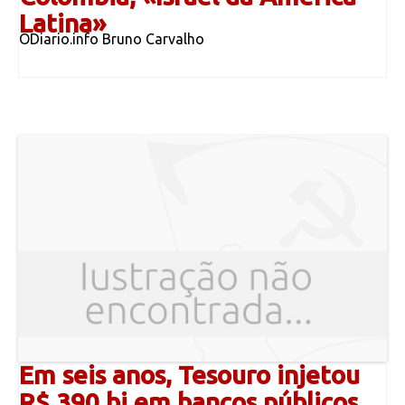
Latina»
ODiario.info Bruno Carvalho
Em seis anos, Tesouro injetou
R$ 390 bi em bancos públicos