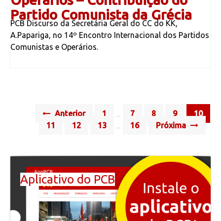
Partido Comunista da Grécia
PCB Discurso da Secretária Geral do CC do KK,
A.Papariga, no 14º Encontro Internacional dos Partidos
Comunistas e Operários.
Posts
Anterior
1
7
8
9
10
…
navigation
11
12
13
16
Próxima
…
Aplicativo do PCB