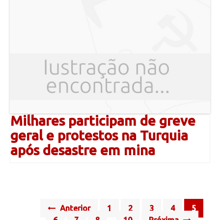
Milhares participam de greve
geral e protestos na Turquia
após desastre em mina
Posts
Anterior
1
2
3
4
5
6
7
8
10
Próxima