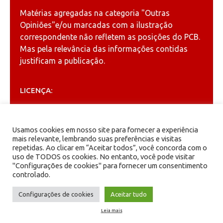
Matérias agregadas na categoria
"Outras
Opiniões"
e/ou marcadas com a ilustração
correspondente não refletem as posições do PCB.
Mas pela relevância das informações contidas
justificam a publicação.
LICENÇA:
Permitida a reprodução, desde que citada a fonte
(
Creative Commons
).
Usamos cookies em nosso site para fornecer a experiência
mais relevante, lembrando suas preferências e visitas
repetidas. Ao clicar em “Aceitar todos”, você concorda com o
ARQUIVOS
uso de TODOS os cookies. No entanto, você pode visitar
"Configurações de cookies" para fornecer um consentimento
controlado.
Arquivos
Configurações de cookies
Aceitar tudo
Leia mais
PCB - Partido Comunista Brasileiro.