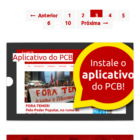
Posts
Anterior
1
2
3
4
5
navigation
6
10
Próxima
…
Aplicativo do PCB