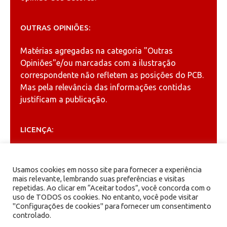
OUTRAS OPINIÕES:
Matérias agregadas na categoria
"Outras
Opiniões"
e/ou marcadas com a ilustração
correspondente não refletem as posições do PCB.
Mas pela relevância das informações contidas
justificam a publicação.
LICENÇA:
Permitida a reprodução, desde que citada a fonte
(
Creative Commons
).
Usamos cookies em nosso site para fornecer a experiência
mais relevante, lembrando suas preferências e visitas
repetidas. Ao clicar em “Aceitar todos”, você concorda com o
ARQUIVOS
uso de TODOS os cookies. No entanto, você pode visitar
"Configurações de cookies" para fornecer um consentimento
controlado.
Arquivos