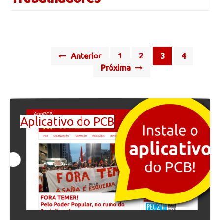
Posts
Anterior
1
2
3
4
navigation
Próxima
Aplicativo do PCB