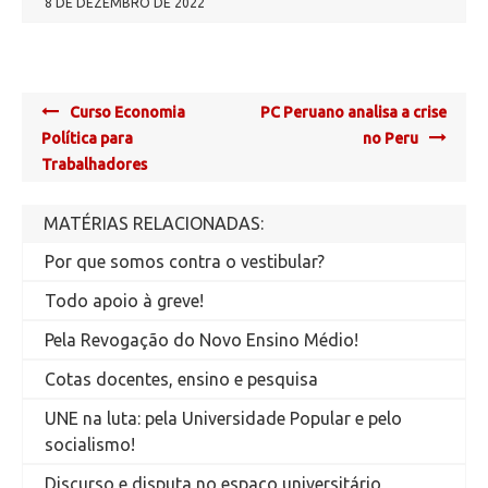
8 DE DEZEMBRO DE 2022
Post
Curso Economia
PC Peruano analisa a crise
navigation
Política para
no Peru
Trabalhadores
MATÉRIAS RELACIONADAS:
Por que somos contra o vestibular?
Todo apoio à greve!
Pela Revogação do Novo Ensino Médio!
Cotas docentes, ensino e pesquisa
UNE na luta: pela Universidade Popular e pelo
socialismo!
Discurso e disputa no espaço universitário