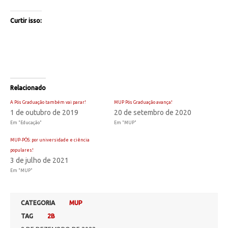
Curtir isso:
Relacionado
A Pós Graduação também vai parar!
MUP Pós Graduação avança!
1 de outubro de 2019
20 de setembro de 2020
Em "Educação"
Em "MUP"
MUP-PÓS: por universidade e ciência
populares!
3 de julho de 2021
Em "MUP"
CATEGORIA
MUP
TAG
2B