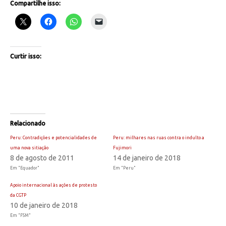
Compartilhe isso:
Curtir isso:
Relacionado
Peru: Contradições e potencialidades de
Peru: milhares nas ruas contra o indulto a
uma nova sitiação
Fujimori
8 de agosto de 2011
14 de janeiro de 2018
Em "Equador"
Em "Peru"
Apoio internacional às ações de protesto
da CGTP
10 de janeiro de 2018
Em "FSM"