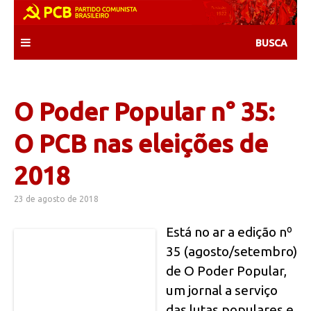
Skip
to
content
O Poder Popular n° 35:
O PCB nas eleições de
2018
23 de agosto de 2018
Está no ar a edição nº
35 (agosto/setembro)
de O Poder Popular,
um jornal a serviço
das lutas populares e