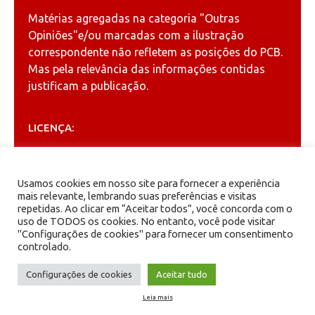
Matérias agregadas na categoria
"Outras
Opiniões"
e/ou marcadas com a ilustração
correspondente não refletem as posições do PCB.
Mas pela relevância das informações contidas
justificam a publicação.
LICENÇA:
Permitida a reprodução, desde que citada a fonte
(
Creative Commons
).
Usamos cookies em nosso site para fornecer a experiência
mais relevante, lembrando suas preferências e visitas
repetidas. Ao clicar em “Aceitar todos”, você concorda com o
ARQUIVOS
uso de TODOS os cookies. No entanto, você pode visitar
"Configurações de cookies" para fornecer um consentimento
controlado.
Arquivos
Configurações de cookies
Aceitar tudo
Leia mais
PCB - Partido Comunista Brasileiro.