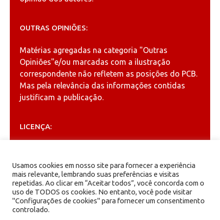
OUTRAS OPINIÕES:
Matérias agregadas na categoria
"Outras
Opiniões"
e/ou marcadas com a ilustração
correspondente não refletem as posições do PCB.
Mas pela relevância das informações contidas
justificam a publicação.
LICENÇA:
Permitida a reprodução, desde que citada a fonte
(
Creative Commons
).
Usamos cookies em nosso site para fornecer a experiência
mais relevante, lembrando suas preferências e visitas
repetidas. Ao clicar em “Aceitar todos”, você concorda com o
ARQUIVOS
uso de TODOS os cookies. No entanto, você pode visitar
"Configurações de cookies" para fornecer um consentimento
controlado.
Arquivos