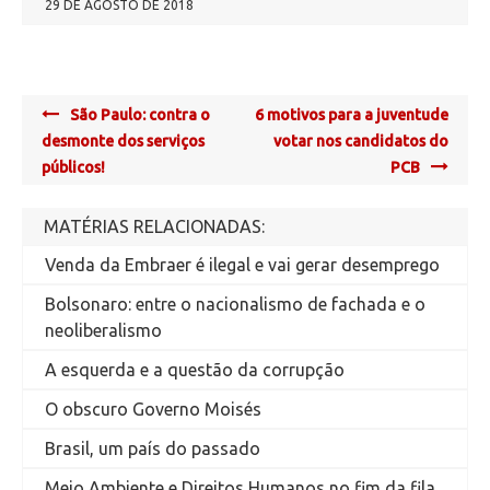
29 DE AGOSTO DE 2018
Post
São Paulo: contra o
6 motivos para a juventude
navigation
desmonte dos serviços
votar nos candidatos do
públicos!
PCB
MATÉRIAS RELACIONADAS:
Venda da Embraer é ilegal e vai gerar desemprego
Bolsonaro: entre o nacionalismo de fachada e o
neoliberalismo
A esquerda e a questão da corrupção
O obscuro Governo Moisés
Brasil, um país do passado
Meio Ambiente e Direitos Humanos no fim da fila