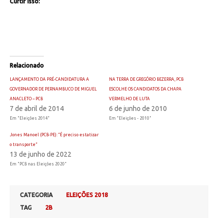
Curtir isso:
Relacionado
LANÇAMENTO DA PRÉ-CANDIDATURA A
NA TERRA DE GREGÓRIO BEZERRA, PCB
GOVERNADOR DE PERNAMBUCO DE MIGUEL
ESCOLHE OS CANDIDATOS DA CHAPA
ANACLETO – PCB
VERMELHO DE LUTA
7 de abril de 2014
6 de junho de 2010
Em "Eleições 2014"
Em "Eleições - 2010"
Jones Manoel (PCB-PE): “É preciso estatizar
o transporte”
13 de junho de 2022
Em "PCB nas Eleições 2020"
CATEGORIA
ELEIÇÕES 2018
TAG
2B