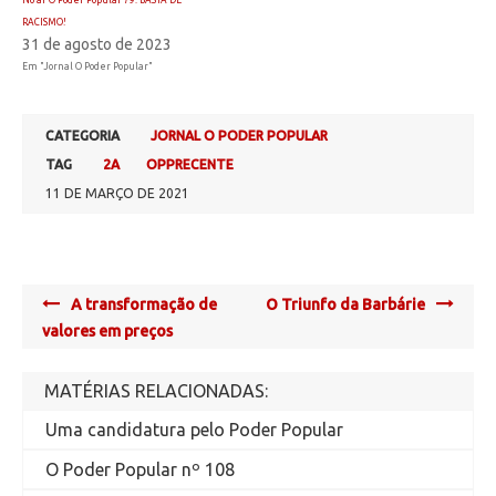
No ar O Poder Popular 79: BASTA DE
RACISMO!
31 de agosto de 2023
Em "Jornal O Poder Popular"
CATEGORIA
JORNAL O PODER POPULAR
TAG
2A
OPPRECENTE
11 DE MARÇO DE 2021
Post
A transformação de
O Triunfo da Barbárie
navigation
valores em preços
MATÉRIAS RELACIONADAS:
Uma candidatura pelo Poder Popular
O Poder Popular nº 108