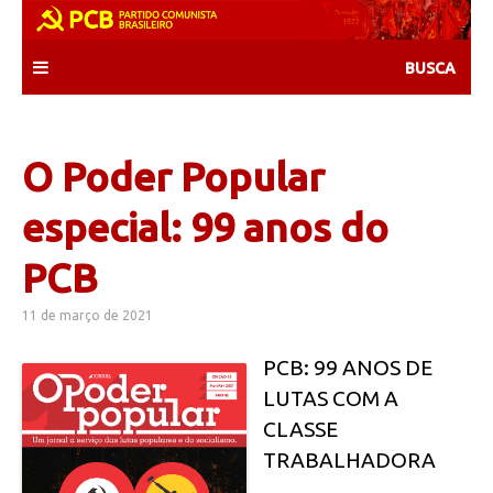
Skip
to
content
O Poder Popular
especial: 99 anos do
PCB
11 de março de 2021
PCB: 99 ANOS DE
LUTAS COM A
CLASSE
TRABALHADORA