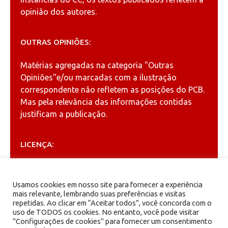
opinião dos autores.
OUTRAS OPINIÕES:
Matérias agregadas na categoria
"Outras
Opiniões"
e/ou marcadas com a ilustração
correspondente não refletem as posições do PCB.
Mas pela relevância das informações contidas
justificam a publicação.
LICENÇA:
Permitida a reprodução, desde que citada a fonte
(
Creative Commons
).
Usamos cookies em nosso site para fornecer a experiência
mais relevante, lembrando suas preferências e visitas
repetidas. Ao clicar em “Aceitar todos”, você concorda com o
ARQUIVOS
uso de TODOS os cookies. No entanto, você pode visitar
"Configurações de cookies" para fornecer um consentimento