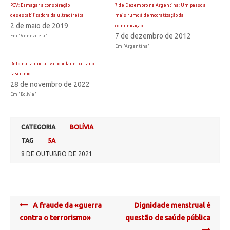
PCV: Esmagar a conspiração
7 de Dezembro na Argentina: Um passo a
desestabilizadora da ultradireita
mais rumo à democratização da
2 de maio de 2019
comunicação
7 de dezembro de 2012
Em "Venezuela"
Em "Argentina"
Retomar a iniciativa popular e barrar o
fascismo!
28 de novembro de 2022
Em "Bolívia"
CATEGORIA
BOLÍVIA
TAG
5A
8 DE OUTUBRO DE 2021
Post
A fraude da «guerra
Dignidade menstrual é
navigation
contra o terrorismo»
questão de saúde pública