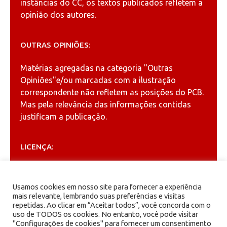
instâncias do CC, os textos publicados refletem a
opinião dos autores.
OUTRAS OPINIÕES:
Matérias agregadas na categoria
"Outras
Opiniões"
e/ou marcadas com a ilustração
correspondente não refletem as posições do PCB.
Mas pela relevância das informações contidas
justificam a publicação.
LICENÇA:
Permitida a reprodução, desde que citada a fonte
(
Creative Commons
).
Usamos cookies em nosso site para fornecer a experiência
mais relevante, lembrando suas preferências e visitas
repetidas. Ao clicar em “Aceitar todos”, você concorda com o
ARQUIVOS
uso de TODOS os cookies. No entanto, você pode visitar
"Configurações de cookies" para fornecer um consentimento