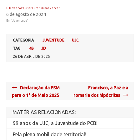
UJC 97 anos: Ousar Lutar, Ousar Vencer!
6 de agosto de 2024
Em "Juventude"
CATEGORIA
JUVENTUDE
UJC
TAG
4B
JD
26 DE ABRIL DE 2025
Post
Declaração da FSM
Francisco, a Paz e a
navigation
para o 1° de Maio 2025
romaria dos hipócritas
MATÉRIAS RELACIONADAS:
99 anos da UJC, a Juventude do PCB!
Pela plena mobilidade territorial!