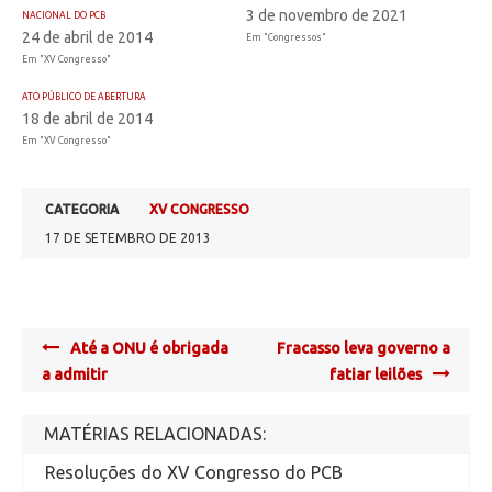
3 de novembro de 2021
NACIONAL DO PCB
24 de abril de 2014
Em "Congressos"
Em "XV Congresso"
ATO PÚBLICO DE ABERTURA
18 de abril de 2014
Em "XV Congresso"
CATEGORIA
XV CONGRESSO
17 DE SETEMBRO DE 2013
Post
Até a ONU é obrigada
Fracasso leva governo a
navigation
a admitir
fatiar leilões
MATÉRIAS RELACIONADAS:
Resoluções do XV Congresso do PCB