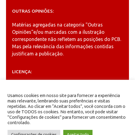
OUTRAS OPINIÕES:
Matérias agregadas na categoria
"Outras
Opiniões"
e/ou marcadas com a ilustração
correspondente não refletem as posições do PCB.
Mas pela relevância das informações contidas
justificam a publicação.
LICENÇA:
Permitida a reprodução, desde que citada a fonte
(
Creative Commons
).
Usamos cookies em nosso site para fornecer a experiência
mais relevante, lembrando suas preferências e visitas
repetidas. Ao clicar em “Aceitar todos”, você concorda com o
ARQUIVOS
uso de TODOS os cookies. No entanto, você pode visitar
"Configurações de cookies" para fornecer um consentimento
controlado.
Arquivos
Configurações de cookies
Aceitar tudo