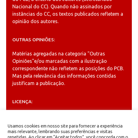
Nacional do CC). Quando não assinados por
instâncias do CC, os textos publicados refletem a
opinião dos autores.
OUTRAS OPINIÕES:
Matérias agregadas na categoria
"Outras
Opiniões"
e/ou marcadas com a ilustração
correspondente não refletem as posições do PCB.
Mas pela relevância das informações contidas
justificam a publicação.
LICENÇA:
Permitida a reprodução, desde que citada a fonte
(
Creative Commons
).
Usamos cookies em nosso site para fornecer a experiência
mais relevante, lembrando suas preferências e visitas
repetidas. Ao clicar em “Aceitar todos”, você concorda com o