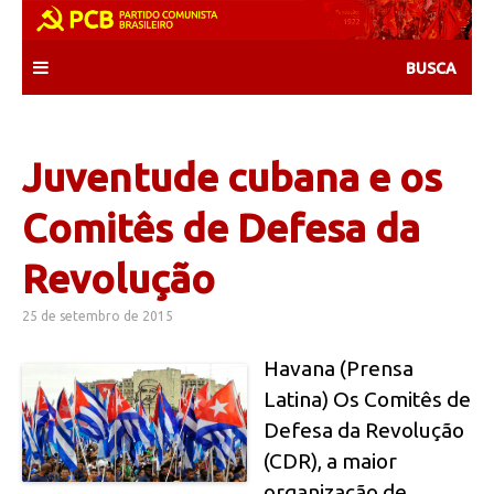
Skip
to
content
Juventude cubana e os
Comitês de Defesa da
Revolução
25 de setembro de 2015
Havana (Prensa
Latina) Os Comitês de
Defesa da Revolução
(CDR), a maior
organização de