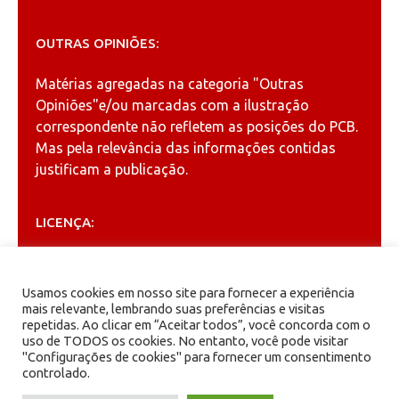
OUTRAS OPINIÕES:
Matérias agregadas na categoria
"Outras
Opiniões"
e/ou marcadas com a ilustração
correspondente não refletem as posições do PCB.
Mas pela relevância das informações contidas
justificam a publicação.
LICENÇA:
Permitida a reprodução, desde que citada a fonte
(
Creative Commons
).
Usamos cookies em nosso site para fornecer a experiência
mais relevante, lembrando suas preferências e visitas
repetidas. Ao clicar em “Aceitar todos”, você concorda com o
ARQUIVOS
uso de TODOS os cookies. No entanto, você pode visitar
"Configurações de cookies" para fornecer um consentimento
controlado.
Arquivos