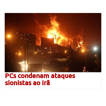
PCs condenam ataques
sionistas ao Irã