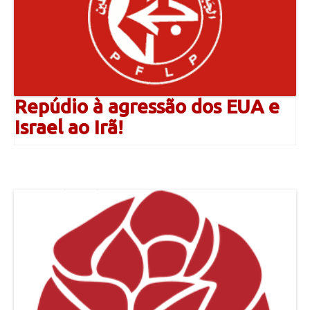
Repúdio à agressão dos EUA e
Israel ao Irã!