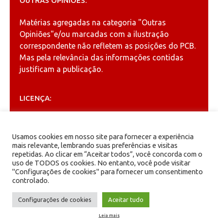
OUTRAS OPINIÕES:
Matérias agregadas na categoria
"Outras
Opiniões"
e/ou marcadas com a ilustração
correspondente não refletem as posições do PCB.
Mas pela relevância das informações contidas
justificam a publicação.
LICENÇA:
Permitida a reprodução, desde que citada a fonte
(
Creative Commons
).
Usamos cookies em nosso site para fornecer a experiência
mais relevante, lembrando suas preferências e visitas
repetidas. Ao clicar em “Aceitar todos”, você concorda com o
ARQUIVOS
uso de TODOS os cookies. No entanto, você pode visitar
"Configurações de cookies" para fornecer um consentimento
controlado.
Arquivos
Configurações de cookies
Aceitar tudo
Leia mais