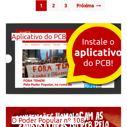
Posts
1
2
3
Próxima
navigation
Aplicativo do PCB
O Poder Popular nº 108