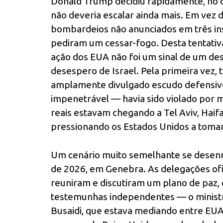
Donald Trump decidiu rapidamente, no d
não deveria escalar ainda mais. Em vez d
bombardeios não anunciados em três ins
pediram um cessar-fogo. Desta tentativa,
ação dos EUA não foi um sinal de um dese
desespero de Israel. Pela primeira vez,
amplamente divulgado escudo defensivo
impenetrável — havia sido violado por m
reais estavam chegando a Tel Aviv, Haifa
pressionando os Estados Unidos a tomar
Um cenário muito semelhante se desenro
de 2026, em Genebra. As delegações ofici
reuniram e discutiram um plano de paz, 
testemunhas independentes — o ministr
Busaidi, que estava mediando entre EUA 