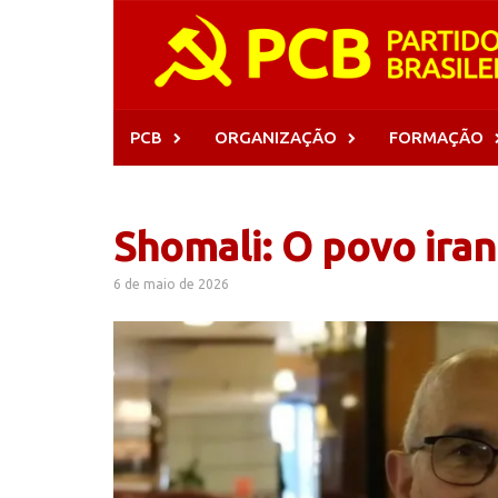
Skip
to
content
PCB
ORGANIZAÇÃO
FORMAÇÃO
Shomali: O povo ira
6 de maio de 2026