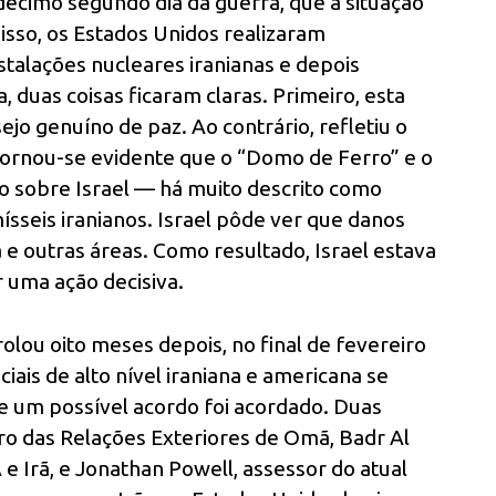
écimo segundo dia da guerra, que a situação
isso, os Estados Unidos realizaram
talações nucleares iranianas e depois
 duas coisas ficaram claras. Primeiro, esta
jo genuíno de paz. Ao contrário, refletiu o
 tornou-se evidente que o “Domo de Ferro” e o
 sobre Israel — há muito descrito como
ísseis iranianos. Israel pôde ver que danos
 e outras áreas. Como resultado, Israel estava
 uma ação decisiva.
lou oito meses depois, no final de fevereiro
ais de alto nível iraniana e americana se
e um possível acordo foi acordado. Duas
o das Relações Exteriores de Omã, Badr Al
e Irã, e Jonathan Powell, assessor do atual