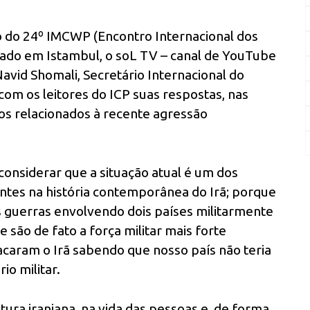
 do 24º IMCWP (Encontro Internacional dos
zado em Istambul, o soL TV – canal de YouTube
Navid Shomali, Secretário Internacional do
om os leitores do ICP suas respostas, nas
tos relacionados à recente agressão
considerar que a situação atual é um dos
tes na história contemporânea do Irã; porque
 guerras envolvendo dois países militarmente
são de fato a força militar mais forte
acaram o Irã sabendo que nosso país não teria
io militar.
ura iraniana, na vida das pessoas e, de forma