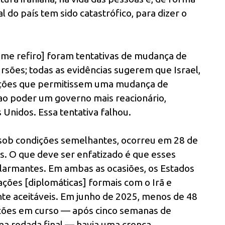
l do país tem sido catastrófico, para dizer o
me refiro] foram tentativas de mudança de
sões; todas as evidências sugerem que Israel,
dições que permitissem uma mudança de
ao poder um governo mais reacionário,
 Unidos. Essa tentativa falhou.
sob condições semelhantes, ocorreu em 28 de
s. O que deve ser enfatizado é que esses
armantes. Em ambas as ocasiões, os Estados
ções [diplomáticas] formais com o Irã e
te aceitáveis. Em junho de 2025, menos de 48
ações em curso — após cinco semanas de
a rodada final — havia uma crença