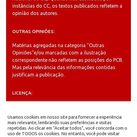
instâncias do CC, os textos publicados refletem a
opinião dos autores.
OUTRAS OPINIÕES:
Matérias agregadas na categoria
"Outras
Opiniões"
e/ou marcadas com a ilustração
correspondente não refletem as posições do PCB.
Mas pela relevância das informações contidas
justificam a publicação.
LICENÇA:
Permitida a reprodução, desde que citada a fonte
(
Creative Commons
).
Usamos cookies em nosso site para fornecer a experiência
mais relevante, lembrando suas preferências e visitas
repetidas. Ao clicar em “Aceitar todos”, você concorda com o
ARQUIVOS
uso de TODOS os cookies. No entanto, você pode visitar