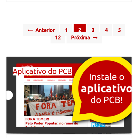
Posts
Anterior
1
2
3
4
5
…
navigation
12
Próxima
Aplicativo do PCB