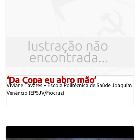
‘Da Copa eu abro mão’
Viviane Tavares – Escola Politécnica de Saúde Joaquim
Venâncio (EPSJV/Fiocruz)