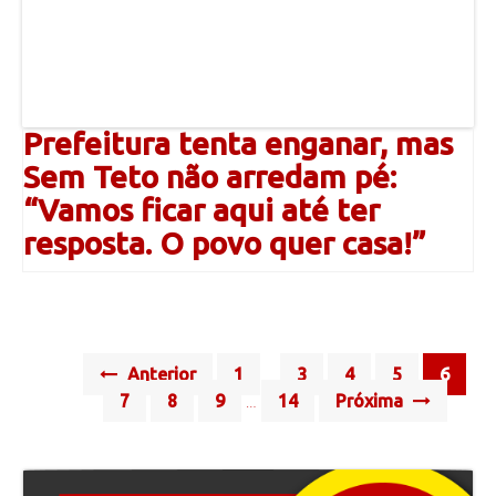
Prefeitura tenta enganar, mas
Sem Teto não arredam pé:
“Vamos ficar aqui até ter
resposta. O povo quer casa!”
Posts
Anterior
1
3
4
5
6
…
navigation
7
8
9
14
Próxima
…