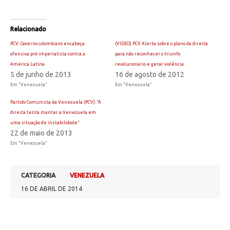
Relacionado
PCV: Governo colombiano encabeça
(VIDEO) PCV Alerta sobre o plano da direita
ofensiva pró-imperialista contra a
para não reconhecer o triunfo
América Latina
revolucionário e gerar violência
5 de junho de 2013
16 de agosto de 2012
Em "Venezuela"
Em "Venezuela"
Partido Comunista da Venezuela (PCV): “A
direita tenta manter a Venezuela em
uma situação de instabilidade”
22 de maio de 2013
Em "Venezuela"
CATEGORIA
VENEZUELA
16 DE ABRIL DE 2014