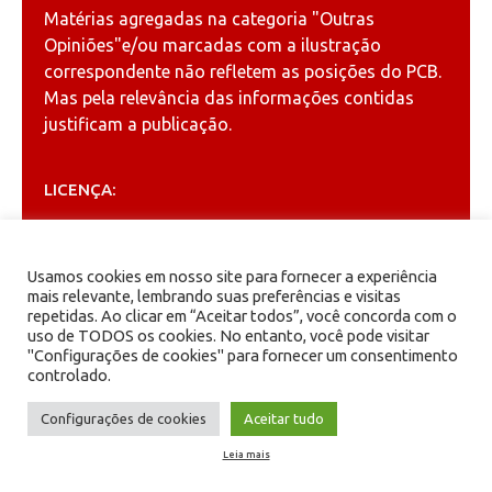
Matérias agregadas na categoria
"Outras
Opiniões"
e/ou marcadas com a ilustração
correspondente não refletem as posições do PCB.
Mas pela relevância das informações contidas
justificam a publicação.
LICENÇA:
Permitida a reprodução, desde que citada a fonte
(
Creative Commons
).
Usamos cookies em nosso site para fornecer a experiência
mais relevante, lembrando suas preferências e visitas
repetidas. Ao clicar em “Aceitar todos”, você concorda com o
ARQUIVOS
uso de TODOS os cookies. No entanto, você pode visitar
"Configurações de cookies" para fornecer um consentimento
controlado.
Arquivos
Configurações de cookies
Aceitar tudo
Leia mais
PCB - Partido Comunista Brasileiro.