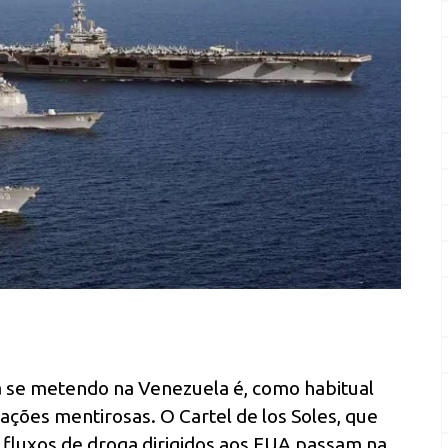
 se metendo na Venezuela é, como habitual
ções mentirosas. O Cartel de los Soles, que
s fluxos de droga dirigidos aos EUA passam na