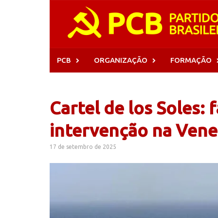
Skip
to
content
PCB
ORGANIZAÇÃO
FORMAÇÃO
Cartel de los Soles: 
intervenção na Vene
17 de setembro de 2025