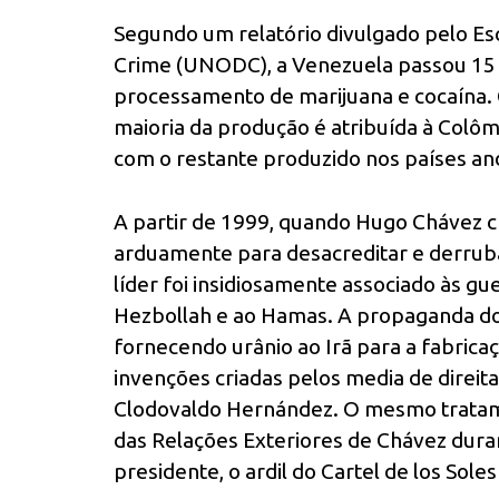
Segundo um relatório divulgado pelo Es
Crime (UNODC), a Venezuela passou 15 an
processamento de marijuana e cocaína.
maioria da produção é atribuída à Colômb
com o restante produzido nos países and
A partir de 1999, quando Hugo Chávez 
arduamente para desacreditar e derrubar
líder foi insidiosamente associado às gu
Hezbollah e ao Hamas. A propaganda do
fornecendo urânio ao Irã para a fabrica
invenções criadas pelos media de direita
Clodovaldo Hernández. O mesmo tratamen
das Relações Exteriores de Chávez duran
presidente, o ardil do Cartel de los Sole