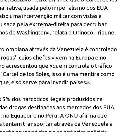
narrativa, usada pelo imperialismo dos EUA
cabo uma intervenção militar com vistas a
o usada pela extrema-direita para derrubar
os de Washington», relata o Orinoco Tribune.
 colombiana através da Venezuela é controlado
drogas’, cujos chefes vivem na Europa e no
o acrescentou que «quem controla o tráfico
‘Cartel de los Soles, isso é uma mentira como
ue, e só serve para invadir países».
5% dos narcóticos ilegais produzidos na
das drogas destinadas aos mercados dos EUA
, no Equador e no Peru. A ONU afirma que
s tentam transportar através da Venezuela a
ente apreendidas pelas agências policiais