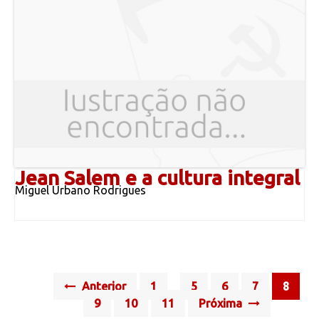
Jean Salem e a cultura integral
Miguel Urbano Rodrigues
Posts
Anterior
1
5
6
7
8
…
navigation
9
10
11
Próxima