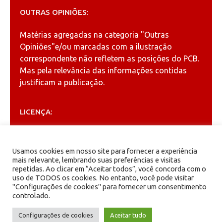
OUTRAS OPINIÕES:
Matérias agregadas na categoria
"Outras
Opiniões"
e/ou marcadas com a ilustração
correspondente não refletem as posições do PCB.
Mas pela relevância das informações contidas
justificam a publicação.
LICENÇA:
Permitida a reprodução, desde que citada a fonte
(
Creative Commons
).
Usamos cookies em nosso site para fornecer a experiência
mais relevante, lembrando suas preferências e visitas
repetidas. Ao clicar em “Aceitar todos”, você concorda com o
ARQUIVOS
uso de TODOS os cookies. No entanto, você pode visitar
"Configurações de cookies" para fornecer um consentimento
controlado.
Arquivos
Configurações de cookies
Aceitar tudo