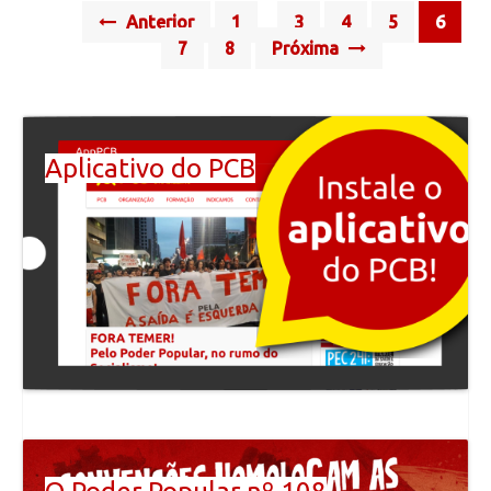
Posts
Anterior
1
3
4
5
6
…
navigation
7
8
Próxima
Aplicativo do PCB