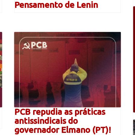
Pensamento de Lenin
PCB repudia as práticas
antissindicais do
governador Elmano (PT)!