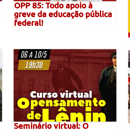
OPP 85: Todo apoio à
greve da educação pública
federal!
Seminário virtual: O