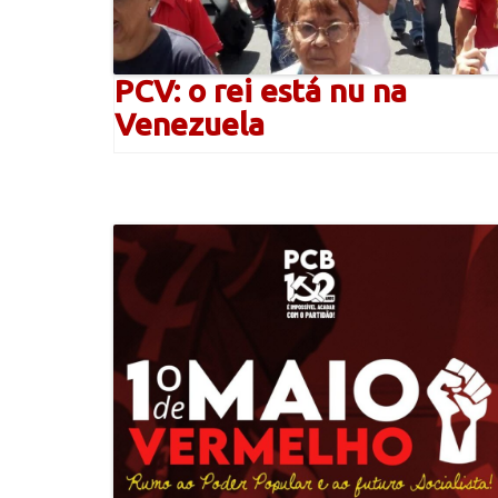
PCV: o rei está nu na
Venezuela