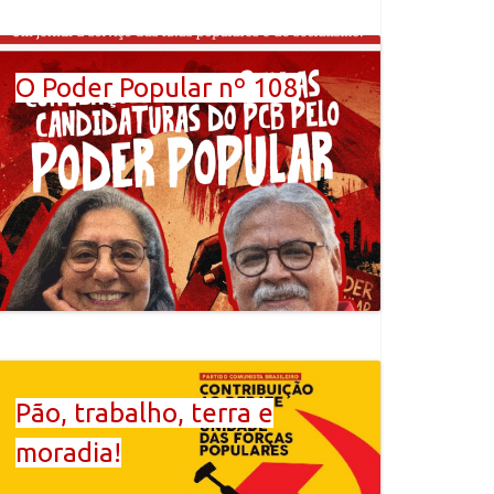
O Poder Popular nº 108
Pão, trabalho, terra e
moradia!