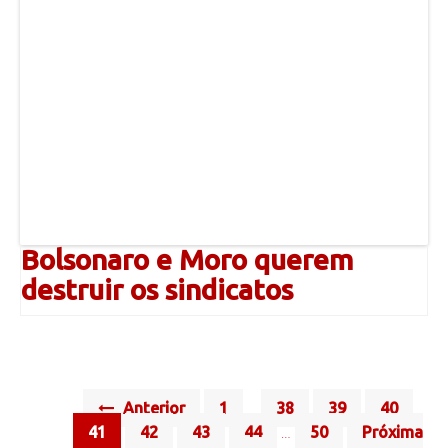
Bolsonaro e Moro querem
destruir os sindicatos
Posts
Anterior
1
38
39
40
…
navigation
41
42
43
44
50
Próxima
…