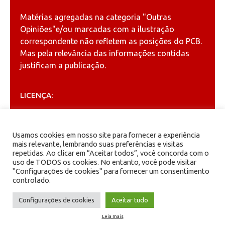
Matérias agregadas na categoria
"Outras
Opiniões"
e/ou marcadas com a ilustração
correspondente não refletem as posições do PCB.
Mas pela relevância das informações contidas
justificam a publicação.
LICENÇA:
Permitida a reprodução, desde que citada a fonte
(
Creative Commons
).
Usamos cookies em nosso site para fornecer a experiência
mais relevante, lembrando suas preferências e visitas
repetidas. Ao clicar em “Aceitar todos”, você concorda com o
ARQUIVOS
uso de TODOS os cookies. No entanto, você pode visitar
"Configurações de cookies" para fornecer um consentimento
controlado.
Arquivos
Configurações de cookies
Aceitar tudo
Leia mais
PCB - Partido Comunista Brasileiro.