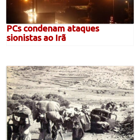
PCs condenam ataques
sionistas ao Irã