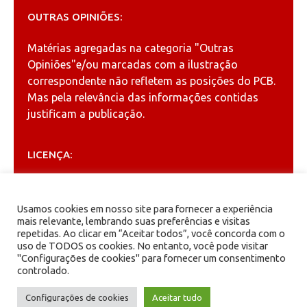
OUTRAS OPINIÕES:
Matérias agregadas na categoria
"Outras
Opiniões"
e/ou marcadas com a ilustração
correspondente não refletem as posições do PCB.
Mas pela relevância das informações contidas
justificam a publicação.
LICENÇA:
Permitida a reprodução, desde que citada a fonte
(
Creative Commons
).
Usamos cookies em nosso site para fornecer a experiência
mais relevante, lembrando suas preferências e visitas
repetidas. Ao clicar em “Aceitar todos”, você concorda com o
ARQUIVOS
uso de TODOS os cookies. No entanto, você pode visitar
"Configurações de cookies" para fornecer um consentimento
controlado.
Arquivos
Configurações de cookies
Aceitar tudo