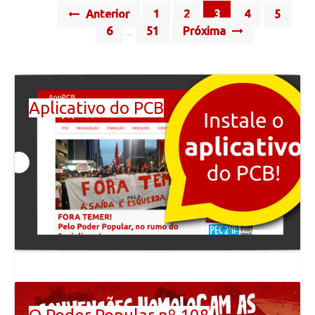
Posts
Anterior
1
2
3
4
5
navigation
6
51
Próxima
…
Aplicativo do PCB