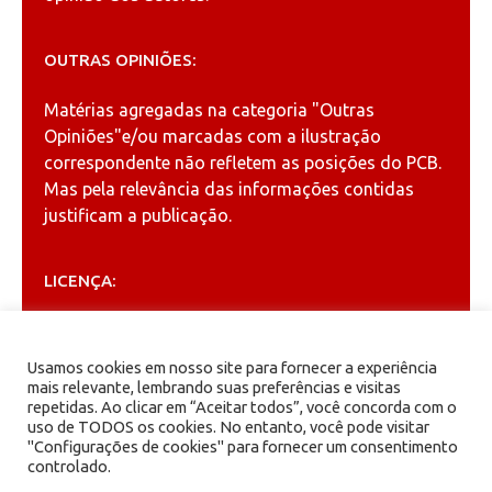
OUTRAS OPINIÕES:
Matérias agregadas na categoria
"Outras
Opiniões"
e/ou marcadas com a ilustração
correspondente não refletem as posições do PCB.
Mas pela relevância das informações contidas
justificam a publicação.
LICENÇA:
Permitida a reprodução, desde que citada a fonte
(
Creative Commons
).
Usamos cookies em nosso site para fornecer a experiência
mais relevante, lembrando suas preferências e visitas
repetidas. Ao clicar em “Aceitar todos”, você concorda com o
ARQUIVOS
uso de TODOS os cookies. No entanto, você pode visitar
"Configurações de cookies" para fornecer um consentimento
controlado.
Arquivos