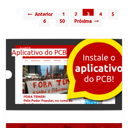
Posts
Anterior
1
2
3
4
5
navigation
6
50
Próxima
…
Aplicativo do PCB